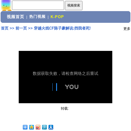
视频首页
热门视频
|
|
K-POP
首页
>>
前一页
>>
穿越火线CF陈子豪解说:挡我者死!
更多
转载: