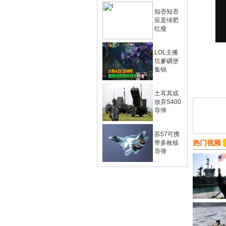
知否知否
应是绿肥
红瘦
LOL主播
坑爹碉堡
集锦
土耳其或
放弃S400
导弹
苏57可携
热门视频
带多枚核
导弹