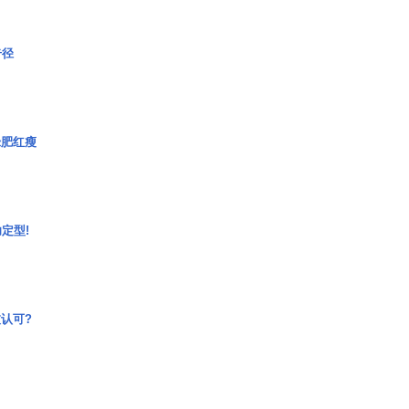
奇径
绿肥红瘦
定型!
认可?