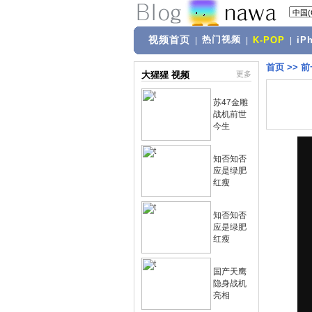
视频首页
热门视频
|
|
K-POP
|
iP
首页
>>
前
大猩猩 视频
更多
苏47金雕
战机前世
今生
知否知否
应是绿肥
红瘦
知否知否
应是绿肥
红瘦
国产天鹰
隐身战机
亮相