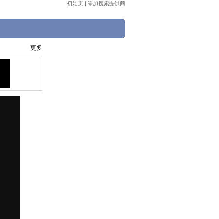
初始页
|
添加搜索提供商
更多