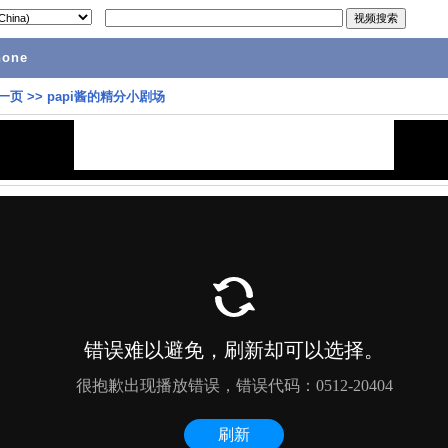
hone
一页
>>
papi酱的精分小剧场