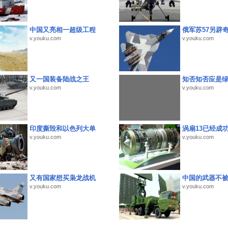
中国又亮相一超级工程
俄军苏57另辟
v.youku.com
v.youku.com
又一国装备陆战之王
知否知否应是
v.youku.com
v.youku.com
印度撕毁和以色列大单
涡扇13已经成功
v.youku.com
v.youku.com
又有国家想买枭龙战机
中国的武器不被
v.youku.com
v.youku.com