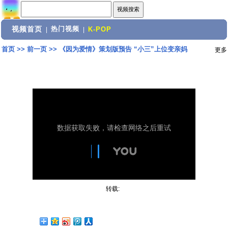
视频首页
热门视频
|
|
K-POP
首页
>>
前一页
>>
《因为爱情》策划版预告 “小三”上位变亲妈
更多
转载: