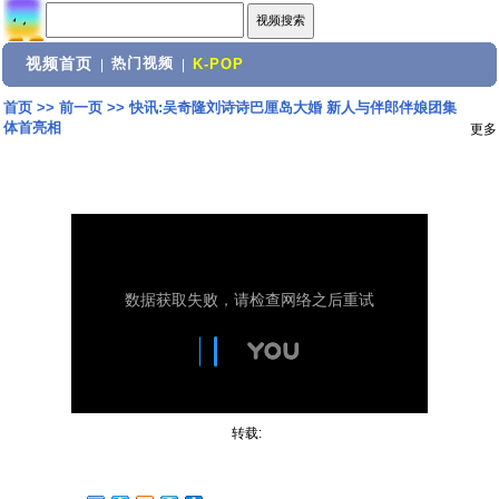
视频首页
热门视频
|
|
K-POP
首页
>>
前一页
>>
快讯:吴奇隆刘诗诗巴厘岛大婚 新人与伴郎伴娘团集
体首亮相
更多
转载: