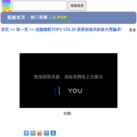
视频首页
热门视频
|
|
K-POP
首页
>>
前一页
>>
战旗精彩TOP5 VOL18 茶茶街诡术妖姬大秀骗术!
更多
转载: