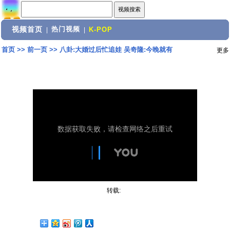
视频首页
热门视频
|
|
K-POP
首页
>>
前一页
>>
八卦:大婚过后忙追娃 吴奇隆:今晚就有
更多
转载: