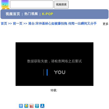
视频首页
热门视频
|
|
K-POP
首页
>>
前一页
>>
港台:宋仲基林心如被爆拍拖 传闻一出瞬间又分手
更多
转载: