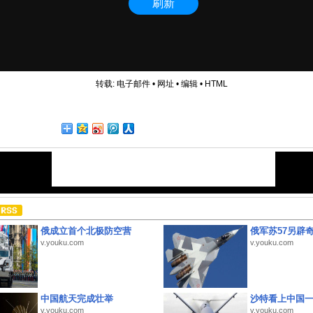
转载:
电子邮件
•
网址
•
编辑
•
HTML
俄成立首个北极防空营
俄军苏57另辟
v.youku.com
v.youku.com
中国航天完成壮举
沙特看上中国
v.youku.com
v.youku.com