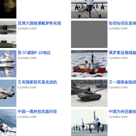
亚洲大国核潜艇梦终实现
知否知否应是
v.youku.com
v.youku.com
苏-57威胁F-22地位
俄罗斯这领域
v.youku.com
v.youku.com
又有国家想买枭龙战机
又一国装备陆
v.youku.com
v.youku.com
中国一黑科技武器问世
中国为何还服
v.youku.com
v.youku.com