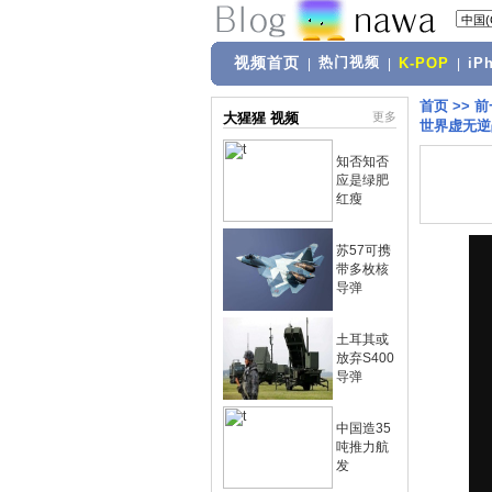
视频首页
热门视频
|
|
K-POP
|
iP
首页
>>
前
大猩猩 视频
更多
世界虚无逆
知否知否
应是绿肥
红瘦
苏57可携
带多枚核
导弹
土耳其或
放弃S400
导弹
中国造35
吨推力航
发