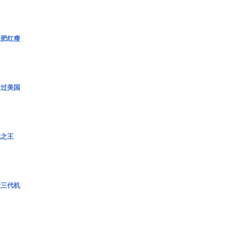
绿肥红瘦
超过美国
战之王
役三代机