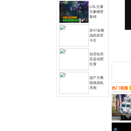
LOL主播
坑爹碉堡
集锦
苏47金雕
战机前世
今生
知否知否
应是绿肥
红瘦
国产天鹰
隐身战机
亮相
热门视频