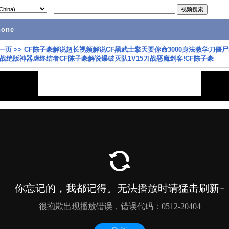
hone
一页
>>
CF陈子豪解说超长视频解说CF黑武士擎天要你命3000身法教学刀僵尸
战绝版神器虐终结者CF陈子豪解说爆破灭队1V15刀战恶魔剑客!CF陈子豪