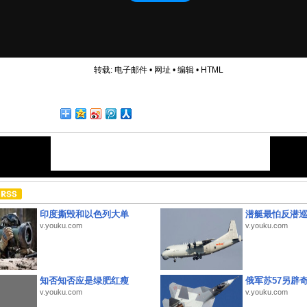
转载:
电子邮件
•
网址
•
编辑
•
HTML
印度撕毁和以色列大单
潜艇最怕反潜
v.youku.com
v.youku.com
知否知否应是绿肥红瘦
俄军苏57另辟
v.youku.com
v.youku.com