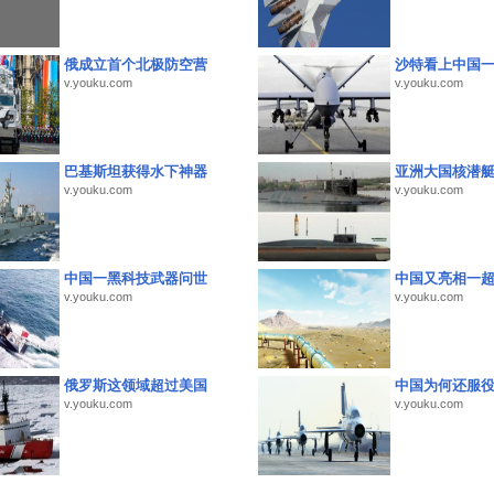
俄成立首个北极防空营
沙特看上中国
v.youku.com
v.youku.com
巴基斯坦获得水下神器
亚洲大国核潜
v.youku.com
v.youku.com
中国一黑科技武器问世
中国又亮相一
v.youku.com
v.youku.com
俄罗斯这领域超过美国
中国为何还服
v.youku.com
v.youku.com