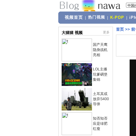
视频首页
热门视频
|
|
K-POP
|
iP
首页
>>
前
大猩猩 视频
更多
国产天鹰
隐身战机
亮相
LOL主播
坑爹碉堡
集锦
土耳其或
放弃S400
导弹
知否知否
应是绿肥
红瘦