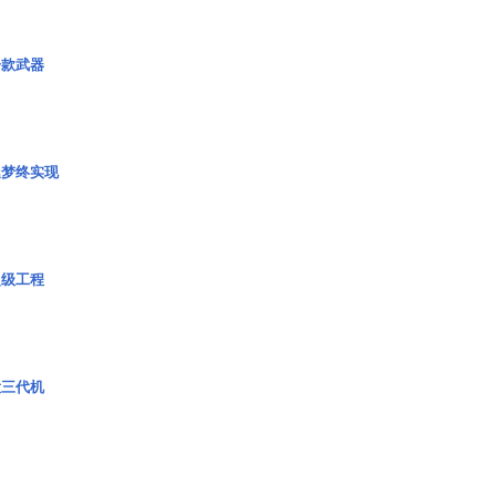
一款武器
艇梦终实现
超级工程
役三代机