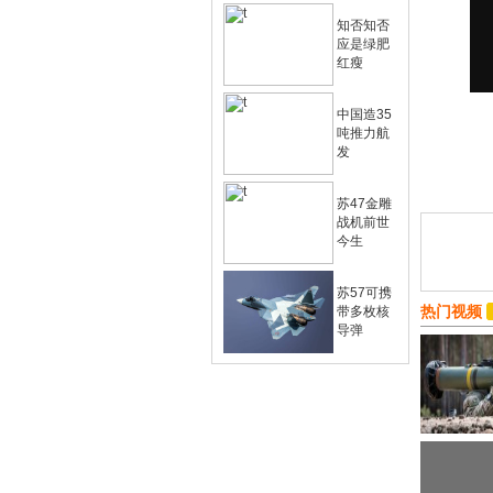
知否知否
应是绿肥
红瘦
中国造35
吨推力航
发
苏47金雕
战机前世
今生
苏57可携
热门视频
带多枚核
导弹