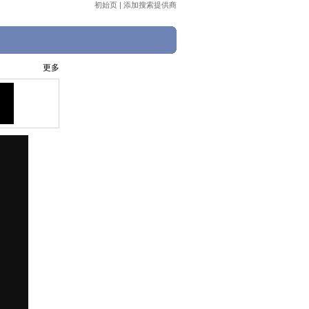
初始页
|
添加搜索提供商
更多