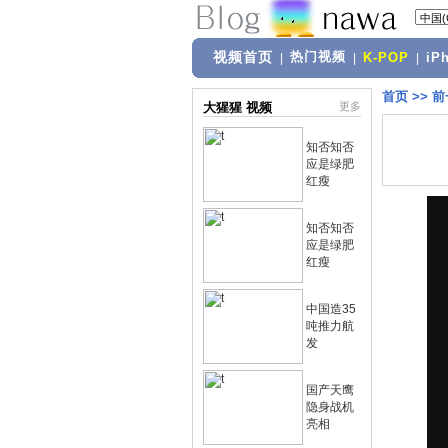
视频首页
热门视频
|
|
K-POP
|
iP
首页
>>
前
大猩猩 视频
更多
知否知否
应是绿肥
红瘦
知否知否
应是绿肥
红瘦
中国造35
吨推力航
发
国产天鹰
隐身战机
亮相