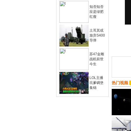
知否知否
应是绿肥
红瘦
土耳其或
放弃S400
导弹
苏47金雕
战机前世
今生
LOL主播
热门视频
坑爹碉堡
集锦