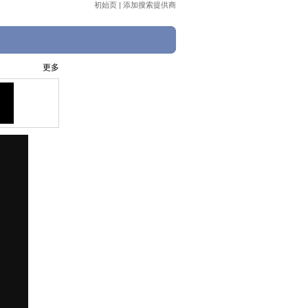
初始页
|
添加搜索提供商
更多