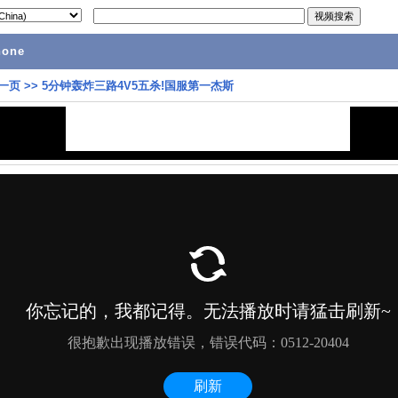
hone
一页
>>
5分钟轰炸三路4V5五杀!国服第一杰斯