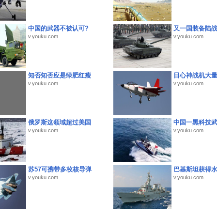
中国的武器不被认可?
又一国装备陆
v.youku.com
v.youku.com
知否知否应是绿肥红瘦
日心神战机大
v.youku.com
v.youku.com
俄罗斯这领域超过美国
中国一黑科技
v.youku.com
v.youku.com
苏57可携带多枚核导弹
巴基斯坦获得
v.youku.com
v.youku.com