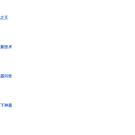
战之王
量新技术
武器问世
水下神器