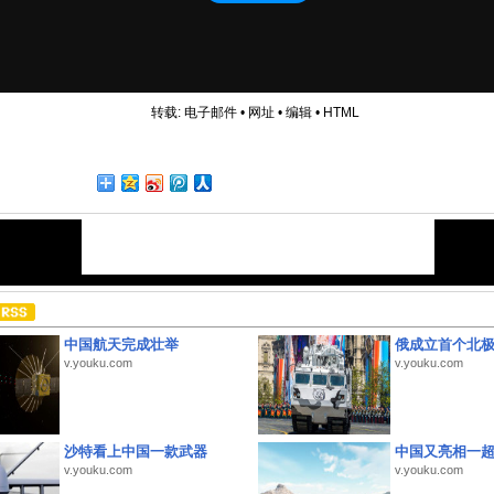
转载:
电子邮件
•
网址
•
编辑
•
HTML
中国航天完成壮举
俄成立首个北
v.youku.com
v.youku.com
沙特看上中国一款武器
中国又亮相一
v.youku.com
v.youku.com