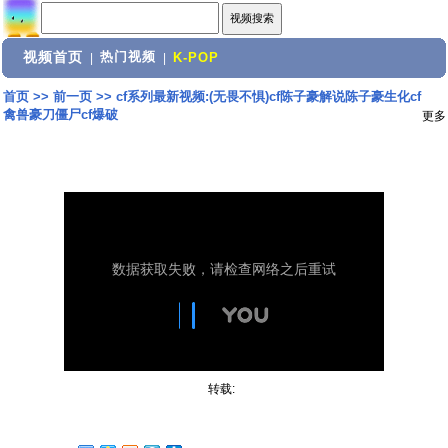
视频首页
热门视频
|
|
K-POP
首页
>>
前一页
>>
cf系列最新视频:(无畏不惧)cf陈子豪解说陈子豪生化cf
禽兽豪刀僵尸cf爆破
更多
转载: