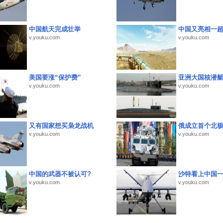
中国航天完成壮举
中国又亮相一
v.youku.com
v.youku.com
美国要涨“保护费”
亚洲大国核潜
v.youku.com
v.youku.com
又有国家想买枭龙战机
俄成立首个北
v.youku.com
v.youku.com
中国的武器不被认可?
沙特看上中国
v.youku.com
v.youku.com