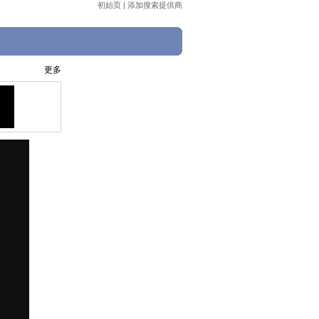
初始页
|
添加搜索提供商
】
更多