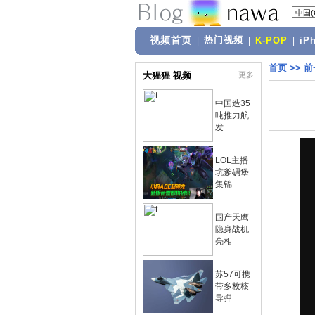
视频首页
热门视频
|
|
K-POP
|
iP
首页
>>
前
大猩猩 视频
更多
中国造35
吨推力航
发
LOL主播
坑爹碉堡
集锦
国产天鹰
隐身战机
亮相
苏57可携
带多枚核
导弹