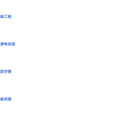
超级工程
艇梦终实现
极防空营
一款武器