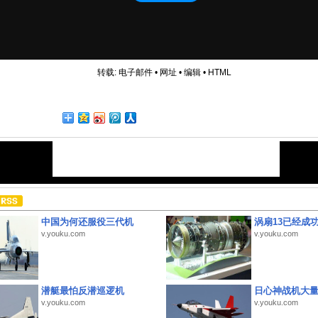
转载:
电子邮件
•
网址
•
编辑
•
HTML
中国为何还服役三代机
涡扇13已经成功
v.youku.com
v.youku.com
潜艇最怕反潜巡逻机
日心神战机大
v.youku.com
v.youku.com