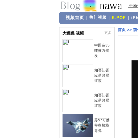
视频首页
热门视频
|
|
K-POP
|
iP
首页
>>
前
大猩猩 视频
更多
中国造35
吨推力航
发
知否知否
应是绿肥
红瘦
知否知否
应是绿肥
红瘦
苏57可携
带多枚核
导弹