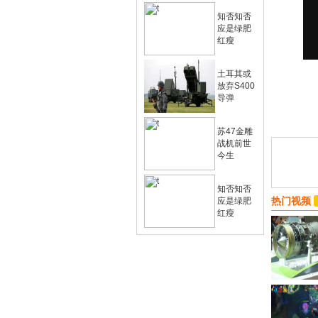
知否知否
应是绿肥
红瘦
土耳其或
放弃S400
导弹
苏47金雕
战机前世
今生
知否知否
热门视频
应是绿肥
红瘦