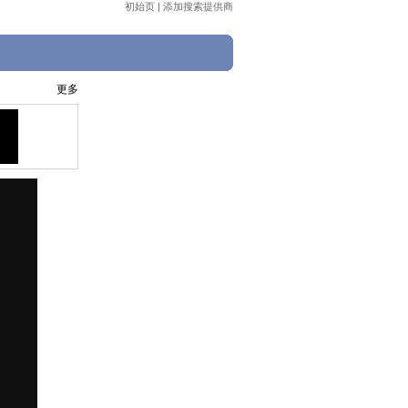
初始页
|
添加搜索提供商
更多