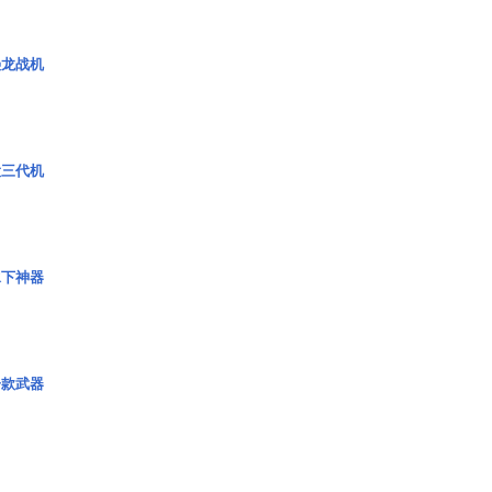
枭龙战机
役三代机
水下神器
一款武器