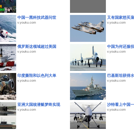
中国一黑科技武器问世
又有国家想买
v.youku.com
v.youku.com
俄罗斯这领域超过美国
中国为何还服
v.youku.com
v.youku.com
印度撕毁和以色列大单
巴基斯坦获得
v.youku.com
v.youku.com
亚洲大国核潜艇梦终实现
沙特看上中国
v.youku.com
v.youku.com