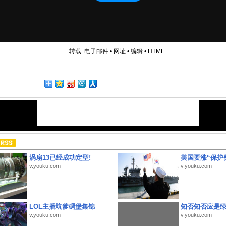
转载:
电子邮件
•
网址
•
编辑
•
HTML
涡扇13已经成功定型!
美国要涨“保护
v.youku.com
v.youku.com
LOL主播坑爹碉堡集锦
知否知否应是
v.youku.com
v.youku.com