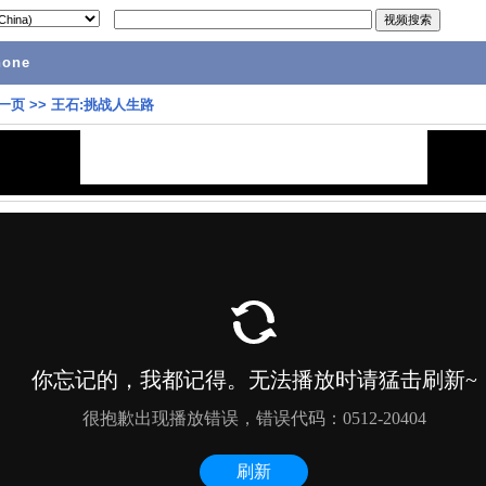
hone
一页
>>
王石:挑战人生路