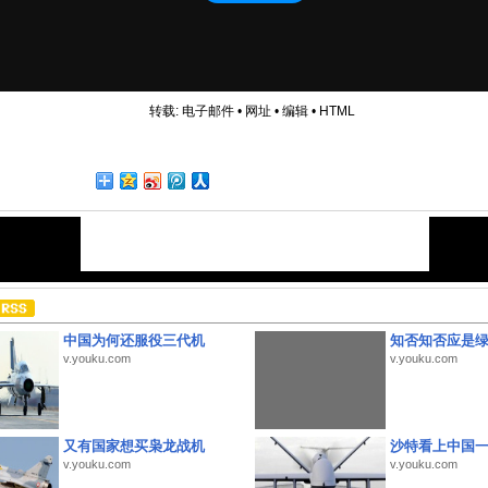
转载:
电子邮件
•
网址
•
编辑
•
HTML
中国为何还服役三代机
知否知否应是
v.youku.com
v.youku.com
又有国家想买枭龙战机
沙特看上中国
v.youku.com
v.youku.com