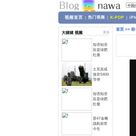
视频首页
热门视频
|
|
K-POP
|
iP
首页
>>
前
大猩猩 视频
更多
知否知否
应是绿肥
红瘦
土耳其或
放弃S400
导弹
知否知否
应是绿肥
红瘦
苏47金雕
战机前世
今生