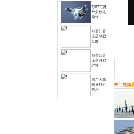
苏57可携
带多枚核
导弹
知否知否
应是绿肥
红瘦
知否知否
应是绿肥
红瘦
国产天鹰
热门视频
隐身战机
亮相