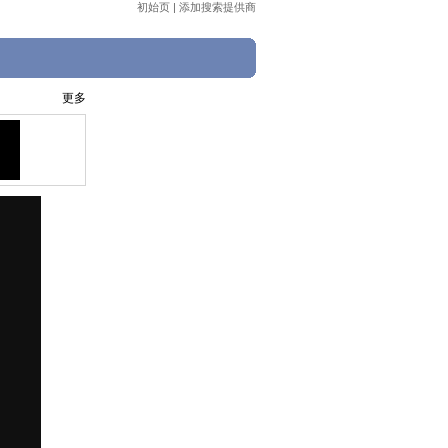
初始页
|
添加搜索提供商
更多