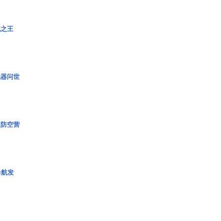
战之王
武器问世
极防空营
力航发