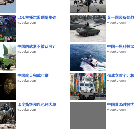
LOL主播坑爹碉堡集锦
又一国装备陆
v.youku.com
v.youku.com
中国的武器不被认可?
中国一黑科技
v.youku.com
v.youku.com
中国航天完成壮举
俄成立首个北
v.youku.com
v.youku.com
印度撕毁和以色列大单
中国造35吨推
v.youku.com
v.youku.com