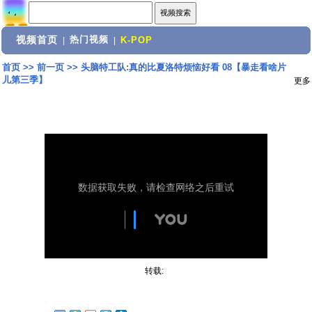
视频首页
热门视频
|
|
K-POP
首页
>>
前一页
>>
头脑特工队:真的比夏洛特烦恼好看 08【暴走看啥片
儿第三季】
更多
转载: