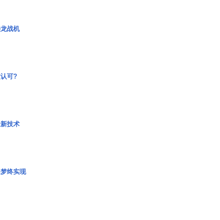
枭龙战机
认可?
量新技术
艇梦终实现