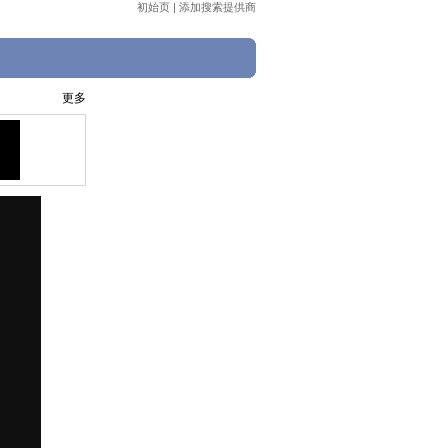
初始页
|
添加搜索提供商
更多