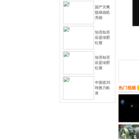
国产天鹰
隐身战机
亮相
知否知否
应是绿肥
红瘦
知否知否
应是绿肥
红瘦
中国造35
热门视频
吨推力航
发