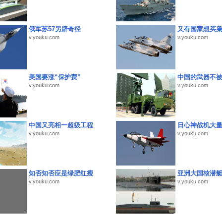
俄军苏57另辟奇径
又有国家想买
v.youku.com
v.youku.com
美国要涨“保护费”
中国的武器不被
v.youku.com
v.youku.com
中国又亮相一超级工程
日心神战机大
v.youku.com
v.youku.com
知否知否应是绿肥红瘦
亚洲大国核潜
v.youku.com
v.youku.com