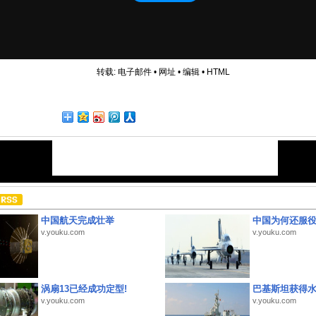
转载:
电子邮件
•
网址
•
编辑
•
HTML
中国航天完成壮举
中国为何还服
v.youku.com
v.youku.com
涡扇13已经成功定型!
巴基斯坦获得
v.youku.com
v.youku.com