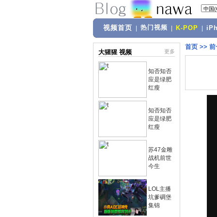
视频首页
热门视频
|
|
K-POP
|
iP
首页
>>
前
大猩猩 视频
更多
知否知否
应是绿肥
红瘦
知否知否
应是绿肥
红瘦
苏47金雕
战机前世
今生
LOL主播
坑爹碉堡
集锦