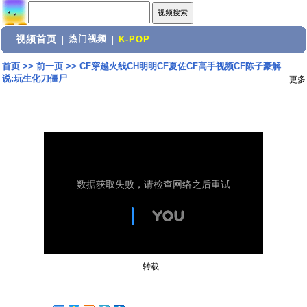
视频首页
热门视频
|
|
K-POP
首页
>>
前一页
>>
CF穿越火线CH明明CF夏佐CF高手视频CF陈子豪解
说:玩生化刀僵尸
更多
转载: