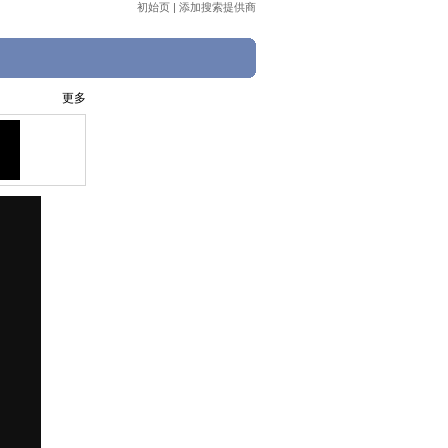
初始页
|
添加搜索提供商
更多