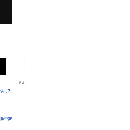
更多
认可?
极防空营