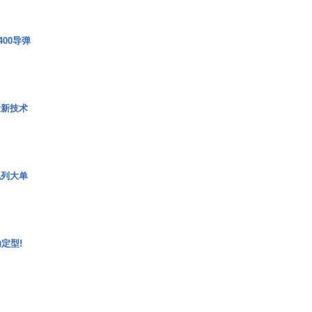
00导弹
量新技术
色列大单
定型!