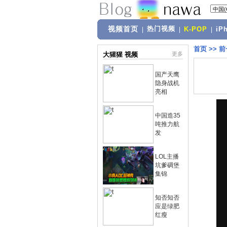
视频首页
热门视频
|
|
K-POP
|
iP
首页
>>
前
大猩猩 视频
更多
国产天鹰
隐身战机
亮相
中国造35
吨推力航
发
LOL主播
坑爹碉堡
集锦
知否知否
应是绿肥
红瘦