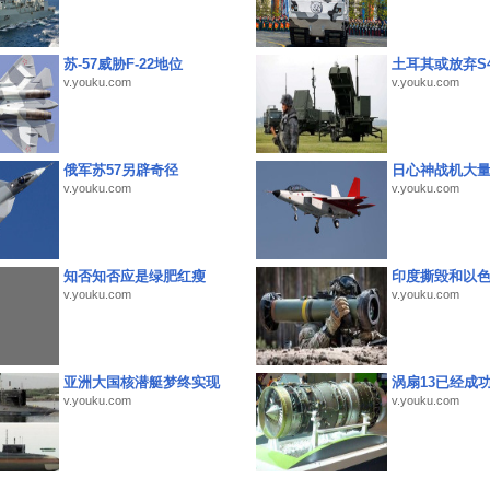
苏-57威胁F-22地位
土耳其或放弃S4
v.youku.com
v.youku.com
俄军苏57另辟奇径
日心神战机大
v.youku.com
v.youku.com
知否知否应是绿肥红瘦
印度撕毁和以
v.youku.com
v.youku.com
亚洲大国核潜艇梦终实现
涡扇13已经成功
v.youku.com
v.youku.com