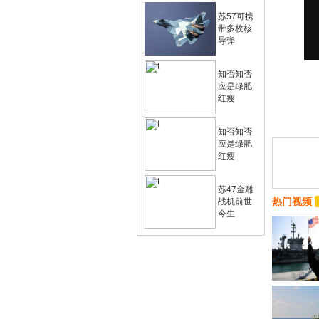
苏57可携
带多枚核
导弹
知否知否
应是绿肥
红瘦
知否知否
应是绿肥
红瘦
苏47金雕
热门视频
战机前世
今生