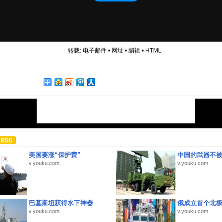
转载:
电子邮件
•
网址
•
编辑
•
HTML
美国要涨“保护费”
中国的武器不被
v.youku.com
v.youku.com
巴基斯坦获得水下神器
俄成立首个北
v.youku.com
v.youku.com