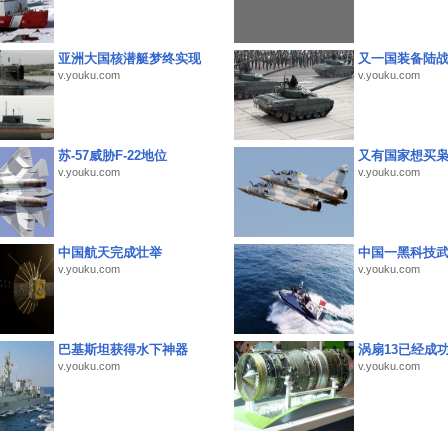
亚洲大国核潜艇梦终实现
又一国装备陆
v.youku.com
v.youku.com
苏-57威胁F-22地位
又有国家想买
v.youku.com
v.youku.com
中国航天完成壮举
中国一黑科技
v.youku.com
v.youku.com
巴基斯坦获得水下神器
涡扇13已经成功
v.youku.com
v.youku.com