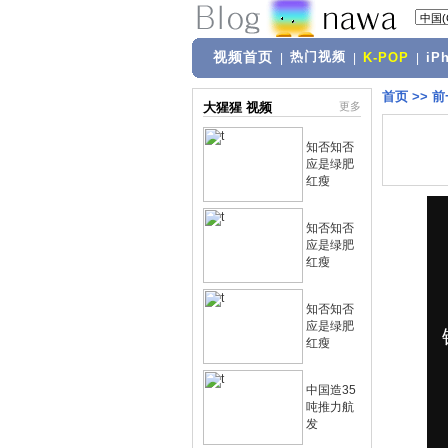
视频首页
热门视频
|
|
K-POP
|
iP
首页
>>
前
大猩猩 视频
更多
知否知否
应是绿肥
红瘦
知否知否
应是绿肥
红瘦
知否知否
应是绿肥
红瘦
中国造35
吨推力航
发