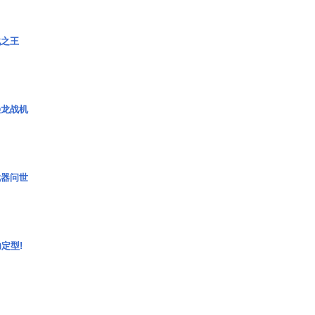
战之王
枭龙战机
武器问世
定型!