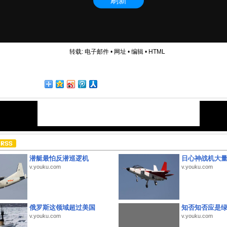
转载:
电子邮件
•
网址
•
编辑
•
HTML
潜艇最怕反潜巡逻机
日心神战机大
v.youku.com
v.youku.com
俄罗斯这领域超过美国
知否知否应是
v.youku.com
v.youku.com