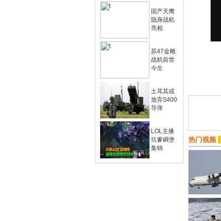
国产天鹰
隐身战机
亮相
苏47金雕
战机前世
今生
土耳其或
放弃S400
导弹
LOL主播
热门视频
坑爹碉堡
集锦