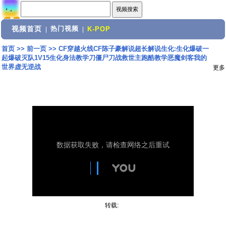
视频首页
热门视频
|
|
K-POP
首页
>>
前一页
>>
CF穿越火线CF陈子豪解说超长解说生化:生化爆破一
起爆破灭队1V15生化身法教学刀僵尸刀战救世主跑酷教学恶魔剑客我的
世界虚无逆战
更多
转载: