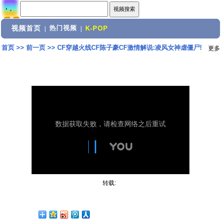
视频首页
热门视频
|
|
K-POP
首页
>>
前一页
>>
CF穿越火线CF陈子豪CF激情解说:凌风女神虐僵尸!
更多
转载: