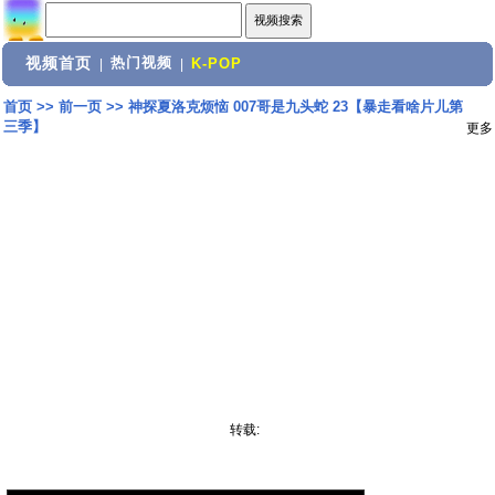
视频首页
热门视频
|
|
K-POP
首页
>>
前一页
>>
神探夏洛克烦恼 007哥是九头蛇 23【暴走看啥片儿第
三季】
更多
转载: