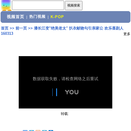
视频首页
热门视频
|
|
K-POP
首页
>>
前一页
>>
潘长江变"绝美老太" 扒衣献吻勾引亲家公 欢乐喜剧人
160313
更多
转载: