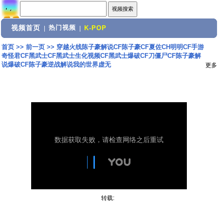
视频首页
热门视频
|
|
K-POP
首页
>>
前一页
>>
穿越火线陈子豪解说CF陈子豪CF夏佐CH明明CF手游
奇怪君CF黑武士CF黑武士生化视频CF黑武士爆破CF刀僵尸CF陈子豪解
说爆破CF陈子豪逆战解说我的世界虚无
更多
转载: