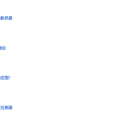
一款武器
2地位
定型!
超过美国