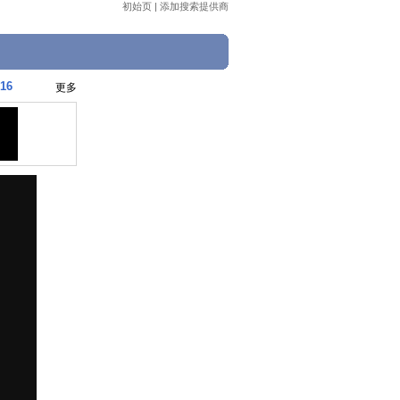
初始页
|
添加搜索提供商
16
更多