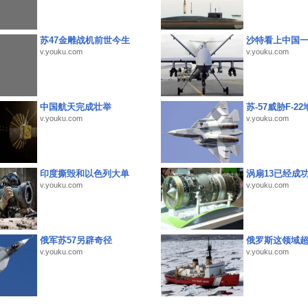
苏47金雕战机前世今生
沙特看上中国
v.youku.com
v.youku.com
中国航天完成壮举
苏-57威胁F-2
v.youku.com
v.youku.com
印度撕毁和以色列大单
涡扇13已经成功
v.youku.com
v.youku.com
俄军苏57另辟奇径
俄罗斯这领域
v.youku.com
v.youku.com