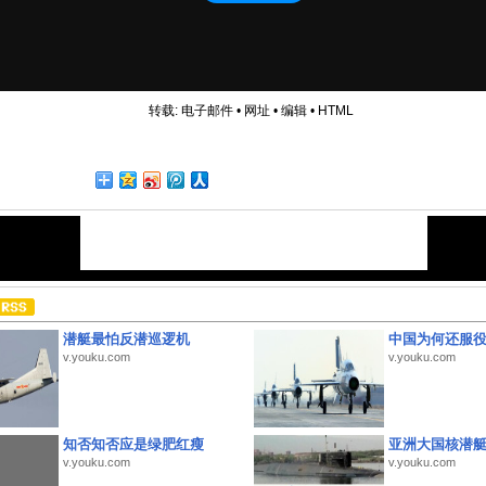
转载:
电子邮件
•
网址
•
编辑
•
HTML
潜艇最怕反潜巡逻机
中国为何还服
v.youku.com
v.youku.com
知否知否应是绿肥红瘦
亚洲大国核潜
v.youku.com
v.youku.com