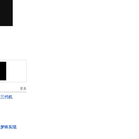
更多
役三代机
艇梦终实现