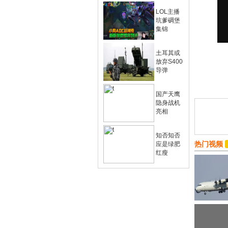
LOL主播
坑爹碉堡
集锦
土耳其或
放弃S400
导弹
国产天鹰
隐身战机
亮相
知否知否
热门视频
应是绿肥
红瘦