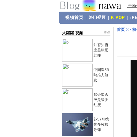
视频首页
热门视频
|
|
K-POP
|
iP
首页
>>
前
大猩猩 视频
更多
知否知否
应是绿肥
红瘦
中国造35
吨推力航
发
知否知否
应是绿肥
红瘦
苏57可携
带多枚核
导弹