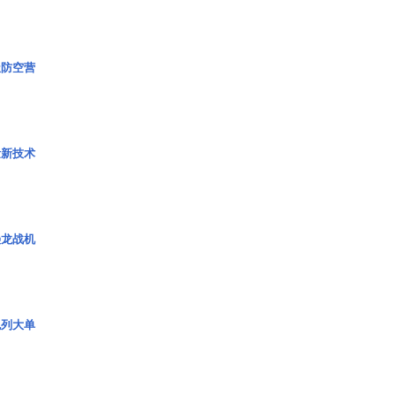
极防空营
量新技术
枭龙战机
色列大单