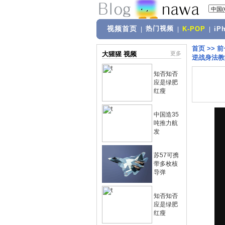
视频首页
热门视频
|
|
K-POP
|
iP
首页
>>
前
大猩猩 视频
更多
逆战身法教
知否知否
应是绿肥
红瘦
中国造35
吨推力航
发
苏57可携
带多枚核
导弹
知否知否
应是绿肥
红瘦