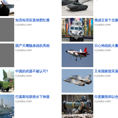
知否知否应是绿肥红瘦
俄成立首个北
v.youku.com
v.youku.com
国产天鹰隐身战机亮相
日心神战机大
v.youku.com
v.youku.com
中国的武器不被认可?
又有国家想买
v.youku.com
v.youku.com
巴基斯坦获得水下神器
印度撕毁和以
v.youku.com
v.youku.com