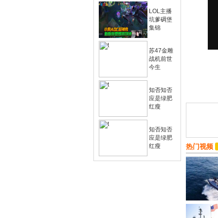
LOL主播
坑爹碉堡
集锦
苏47金雕
战机前世
今生
知否知否
应是绿肥
红瘦
知否知否
应是绿肥
红瘦
热门视频