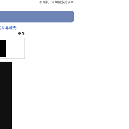
初始页
|
添加搜索提供商
的世界虚无
更多