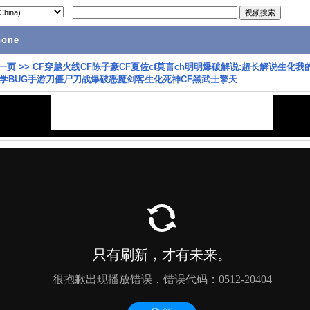
hone
一页
>>
CF穿越火线CF陈子豪CF夏佐cf莫言ch明明爆破解说:超长解说生化我
学BUG手游刀僵尸刀战爆破恶魔剑客生化死神CF黑武士擎天