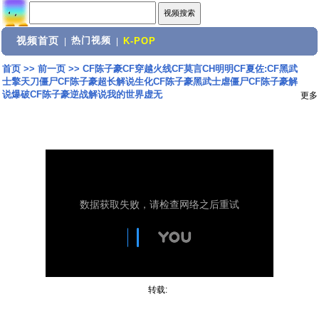
视频首页
热门视频
|
|
K-POP
首页
>>
前一页
>>
CF陈子豪CF穿越火线CF莫言CH明明CF夏佐:CF黑武
士擎天刀僵尸CF陈子豪超长解说生化CF陈子豪黑武士虐僵尸CF陈子豪解
说爆破CF陈子豪逆战解说我的世界虚无
更多
转载: