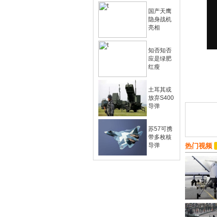
国产天鹰
隐身战机
亮相
知否知否
应是绿肥
红瘦
土耳其或
放弃S400
导弹
苏57可携
带多枚核
导弹
热门视频