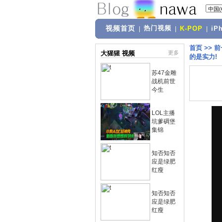
视频首页
热门视频
|
|
K-POP
|
iP
首页
>>
前
大猩猩 视频
更多
的是实力!
苏47金雕
战机前世
今生
LOL主播
坑爹碉堡
集锦
知否知否
应是绿肥
红瘦
知否知否
应是绿肥
红瘦