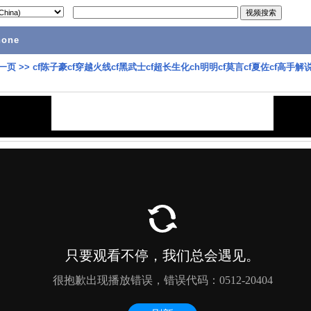
hone
一页
>>
cf陈子豪cf穿越火线cf黑武士cf超长生化ch明明cf莫言cf夏佐cf高手解