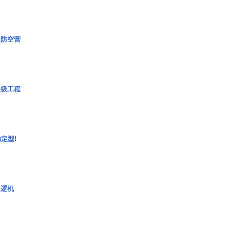
极防空营
超级工程
定型!
巡逻机