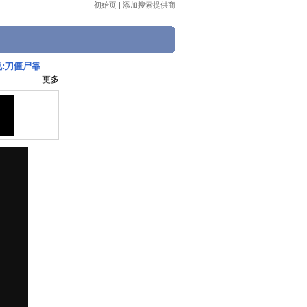
初始页
|
添加搜索提供商
说:刀僵尸靠
更多