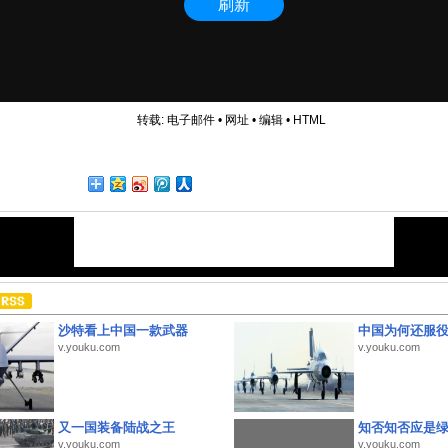
转载:
电子邮件
•
网址
•
编辑
•
HTML
沙特看上中国一款武器
中国为何还服
v.youku.com
v.youku.com
又一国装备陆战之王
知否知否应是
v.youku.com
v.youku.com