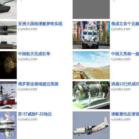
亚洲大国核潜艇梦终实现
俄成立首个北
v.youku.com
v.youku.com
中国航天完成壮举
中国又亮相一
v.youku.com
v.youku.com
俄罗斯这领域超过美国
涡扇13已经成功
v.youku.com
v.youku.com
苏-57威胁F-22地位
潜艇最怕反潜
v.youku.com
v.youku.com