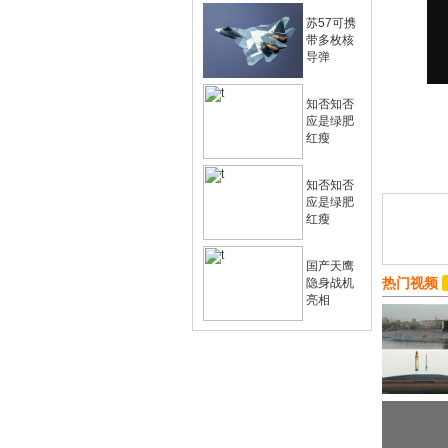
苏57可携
带多枚核
导弹
知否知否
应是绿肥
红瘦
知否知否
应是绿肥
红瘦
国产天鹰
热门视频
隐身战机
亮相