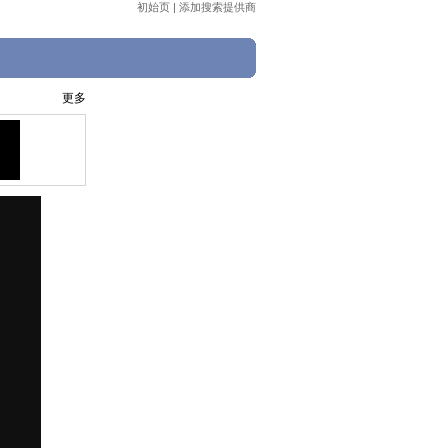
初始页
|
添加搜索提供商
更多