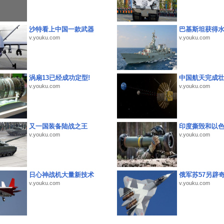
沙特看上中国一款武器
巴基斯坦获得
v.youku.com
v.youku.com
涡扇13已经成功定型!
中国航天完成
v.youku.com
v.youku.com
又一国装备陆战之王
印度撕毁和以
v.youku.com
v.youku.com
日心神战机大量新技术
俄军苏57另辟
v.youku.com
v.youku.com