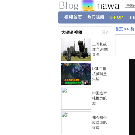
视频首页
热门视频
|
|
K-POP
|
iP
首页
>>
前
大猩猩 视频
更多
土耳其或
放弃S400
导弹
LOL主播
坑爹碉堡
集锦
中国造35
吨推力航
发
知否知否
应是绿肥
红瘦