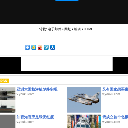
转载:
电子邮件
•
网址
•
编辑
•
HTML
亚洲大国核潜艇梦终实现
又有国家想买
v.youku.com
v.youku.com
知否知否应是绿肥红瘦
俄成立首个北
v.youku.com
v.youku.com