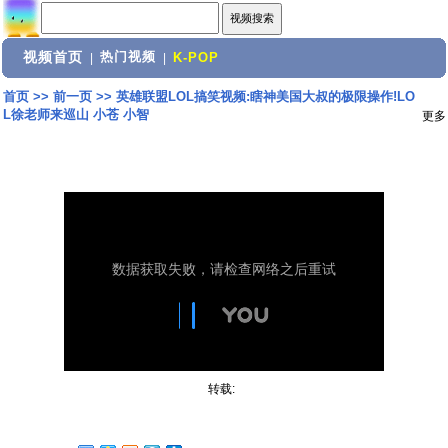
视频首页
热门视频
|
|
K-POP
首页
>>
前一页
>>
英雄联盟LOL搞笑视频:瞎神美国大叔的极限操作!LO
L徐老师来巡山 小苍 小智
更多
转载: