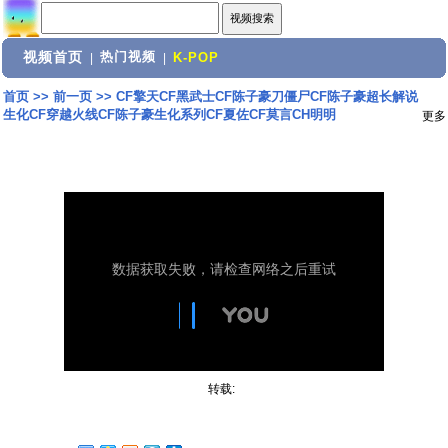
视频首页
热门视频
|
|
K-POP
首页
>>
前一页
>>
CF擎天CF黑武士CF陈子豪刀僵尸CF陈子豪超长解说
生化CF穿越火线CF陈子豪生化系列CF夏佐CF莫言CH明明
更多
转载: