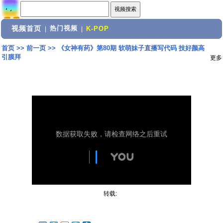
视频首页
热门视频
|
|
K-POP
首页
>>
前一页
>>
《女神有药》第80期 软萌妹子直播写代码 技好颜高
引膜拜
更多
转载: