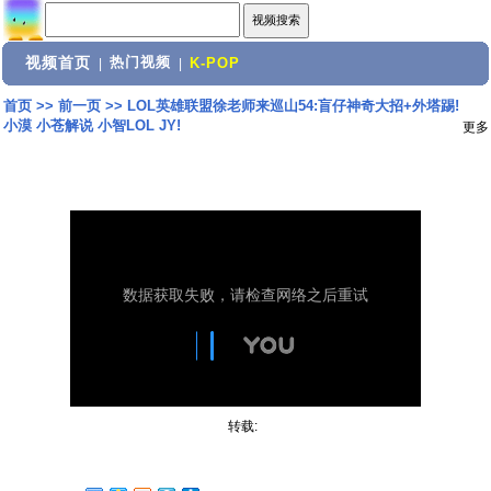
视频首页
热门视频
|
|
K-POP
首页
>>
前一页
>>
LOL英雄联盟徐老师来巡山54:盲仔神奇大招+外塔踢!
小漠 小苍解说 小智LOL JY!
更多
转载: