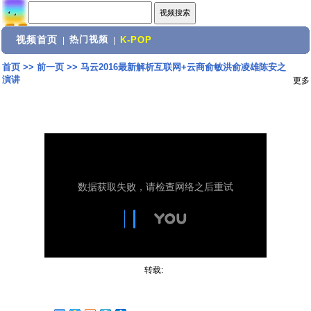
视频首页
热门视频
|
|
K-POP
首页
>>
前一页
>>
马云2016最新解析互联网+云商俞敏洪俞凌雄陈安之
演讲
更多
转载: