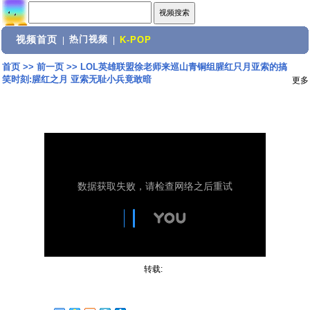
视频首页
热门视频
|
|
K-POP
首页
>>
前一页
>>
LOL英雄联盟徐老师来巡山青铜组腥红只月亚索的搞
笑时刻:腥红之月 亚索无耻小兵竟敢暗
更多
转载: