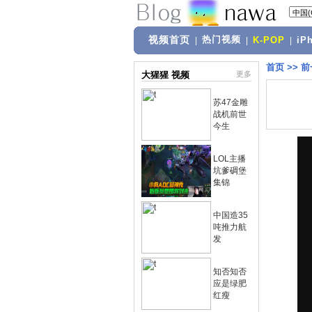
视频首页
热门视频
|
|
K-POP
|
iP
首页
>>
前
大猩猩 视频
更多
苏47金雕
战机前世
今生
LOL主播
坑爹碉堡
集锦
中国造35
吨推力航
发
知否知否
应是绿肥
红瘦