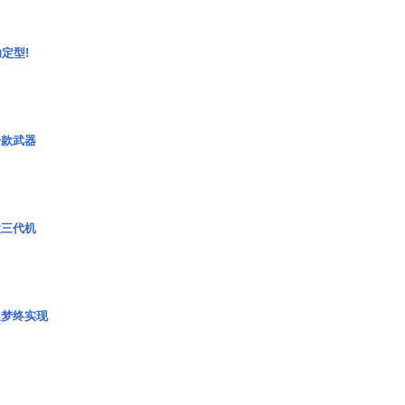
定型!
一款武器
役三代机
艇梦终实现