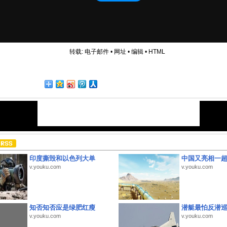
转载:
电子邮件
•
网址
•
编辑
•
HTML
印度撕毁和以色列大单
中国又亮相一
v.youku.com
v.youku.com
知否知否应是绿肥红瘦
潜艇最怕反潜
v.youku.com
v.youku.com