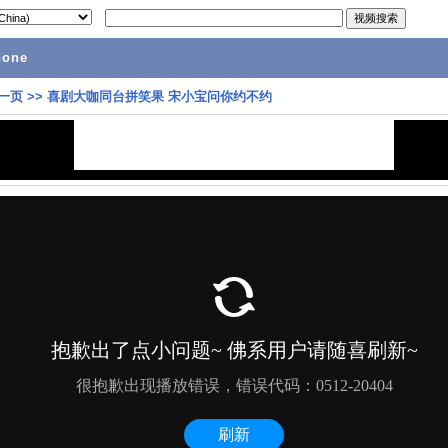
hone
一页
>>
喜剧大咖同台拼笑果 宋小宝问你约不约