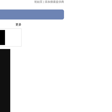
初始页
|
添加搜索提供商
更多