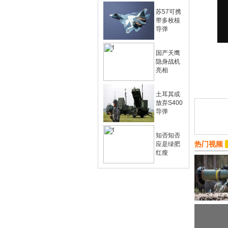
苏57可携
带多枚核
导弹
国产天鹰
隐身战机
亮相
土耳其或
放弃S400
导弹
知否知否
热门视频
应是绿肥
红瘦