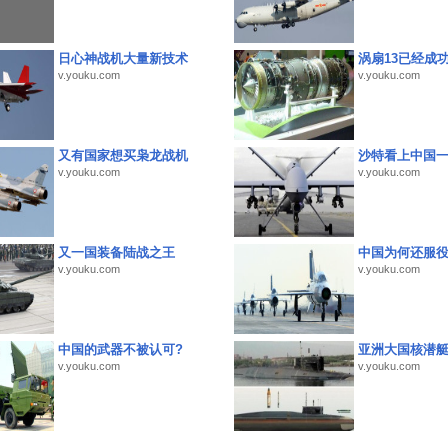
日心神战机大量新技术
涡扇13已经成功
v.youku.com
v.youku.com
又有国家想买枭龙战机
沙特看上中国
v.youku.com
v.youku.com
又一国装备陆战之王
中国为何还服
v.youku.com
v.youku.com
中国的武器不被认可?
亚洲大国核潜
v.youku.com
v.youku.com