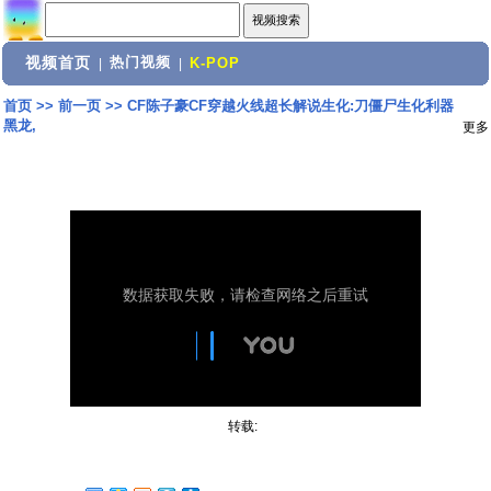
视频首页
热门视频
|
|
K-POP
首页
>>
前一页
>>
CF陈子豪CF穿越火线超长解说生化:刀僵尸生化利器
黑龙,
更多
转载: