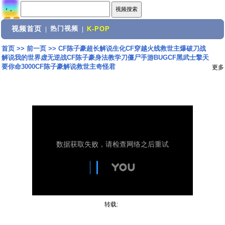
视频首页
热门视频
|
|
K-POP
首页
>>
前一页
>>
CF陈子豪超长解说生化CF穿越火线救世主爆破刀战
解说我的世界虚无逆战CF陈子豪身法教学刀僵尸手游BUGCF黑武士擎天
要你命3000CF陈子豪解说救世主奇怪君
更多
转载: