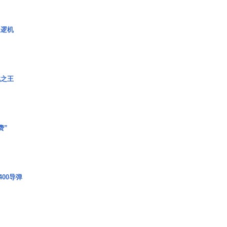
巡逻机
战之王
费”
00导弹