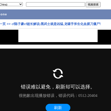
hone
一页
>>
cf陈子豪cf超长解说:黑武士就是凶猛,龙啸手斧生化血腥刀僵尸!