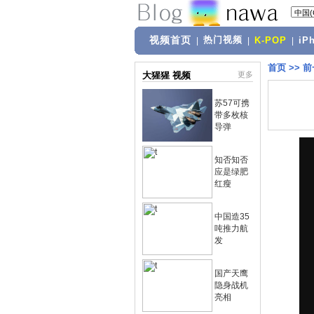
视频首页
热门视频
|
|
K-POP
|
iP
首页
>>
前
大猩猩 视频
更多
苏57可携
带多枚核
导弹
知否知否
应是绿肥
红瘦
中国造35
吨推力航
发
国产天鹰
隐身战机
亮相