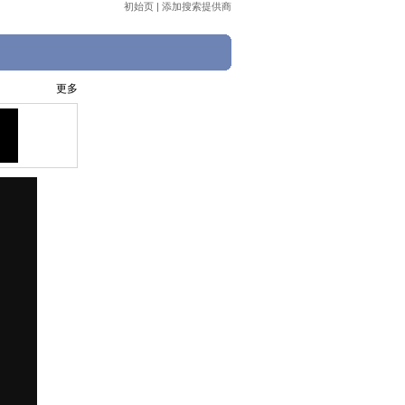
初始页
|
添加搜索提供商
更多