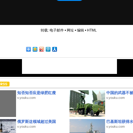
转载:
电子邮件
•
网址
•
编辑
•
HTML
知否知否应是绿肥红瘦
中国的武器不被
v.youku.com
v.youku.com
俄罗斯这领域超过美国
巴基斯坦获得
v.youku.com
v.youku.com