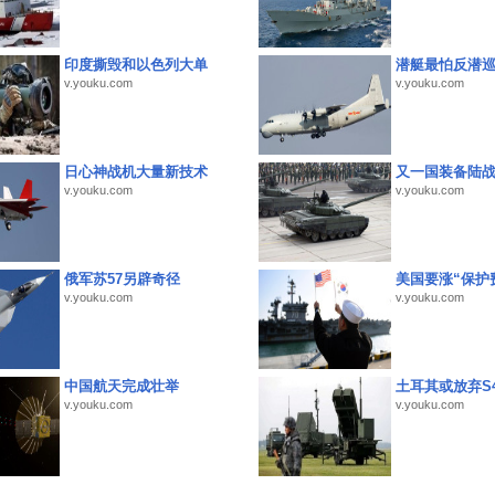
印度撕毁和以色列大单
潜艇最怕反潜
v.youku.com
v.youku.com
日心神战机大量新技术
又一国装备陆
v.youku.com
v.youku.com
俄军苏57另辟奇径
美国要涨“保护
v.youku.com
v.youku.com
中国航天完成壮举
土耳其或放弃S4
v.youku.com
v.youku.com