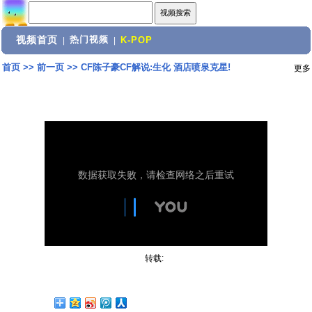
视频首页
热门视频
|
|
K-POP
首页
>>
前一页
>>
CF陈子豪CF解说:生化 酒店喷泉克星!
更多
转载: