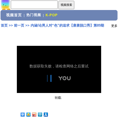
视频首页
热门视频
|
|
K-POP
首页
>>
前一页
>>
内涵!论男人对“色”的追求【唐唐脱口秀】第89期
更多
转载: