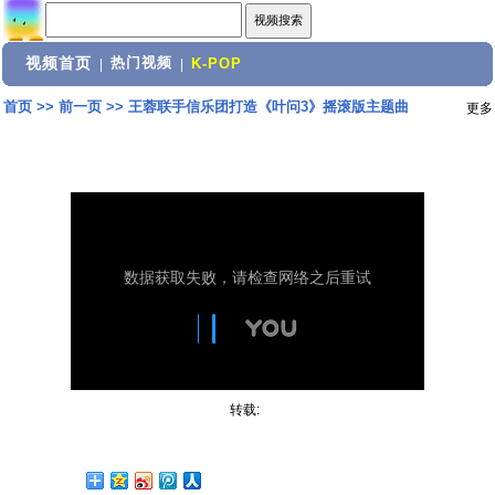
视频首页
热门视频
|
|
K-POP
首页
>>
前一页
>>
王蓉联手信乐团打造《叶问3》摇滚版主题曲
更多
转载: