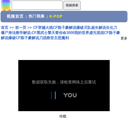
视频首页
热门视频
|
|
K-POP
首页
>>
前一页
>>
CF穿越火线CF陈子豪解说爆破灭队超长解说生化刀
僵尸身法教学解说:CF黑武士擎天要你命3000我的世界虚无逆战CF陈子豪
解说爆破CF陈子豪解说刀战救世主恶魔剑
更多
转载: