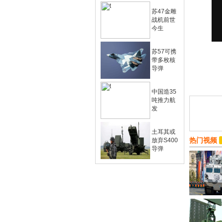
苏47金雕
战机前世
今生
苏57可携
带多枚核
导弹
中国造35
吨推力航
发
土耳其或
热门视频
放弃S400
导弹