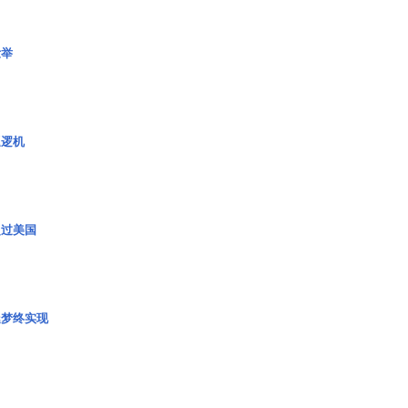
壮举
巡逻机
超过美国
艇梦终实现