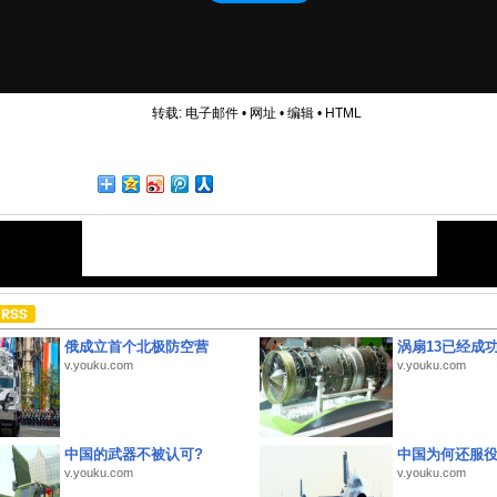
转载:
电子邮件
•
网址
•
编辑
•
HTML
俄成立首个北极防空营
涡扇13已经成功
v.youku.com
v.youku.com
中国的武器不被认可?
中国为何还服
v.youku.com
v.youku.com