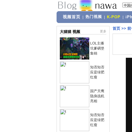
视频首页
热门视频
|
|
K-POP
|
iP
首页
>>
前
大猩猩 视频
更多
LOL主播
坑爹碉堡
集锦
知否知否
应是绿肥
红瘦
国产天鹰
隐身战机
亮相
知否知否
应是绿肥
红瘦