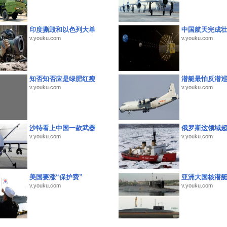
印度撕毁和以色列大单
中国航天完成
v.youku.com
v.youku.com
知否知否应是绿肥红瘦
潜艇最怕反潜
v.youku.com
v.youku.com
沙特看上中国一款武器
俄罗斯这领域
v.youku.com
v.youku.com
美国要涨“保护费”
亚洲大国核潜
v.youku.com
v.youku.com