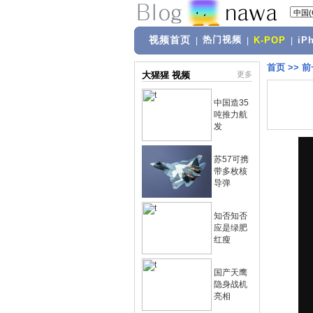
视频首页
热门视频
|
|
K-POP
|
iP
首页
>>
前
大猩猩 视频
更多
中国造35
吨推力航
发
苏57可携
带多枚核
导弹
知否知否
应是绿肥
红瘦
国产天鹰
隐身战机
亮相