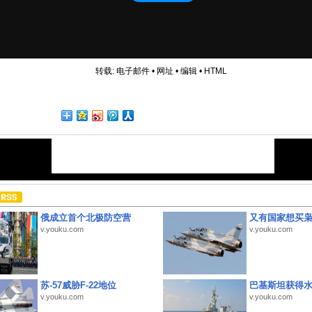
转载:
电子邮件
•
网址
•
编辑
•
HTML
俄成立首个北极防空营
又有国家想买
v.youku.com
v.youku.com
苏-57威胁F-22地位
巴基斯坦获得
v.youku.com
v.youku.com