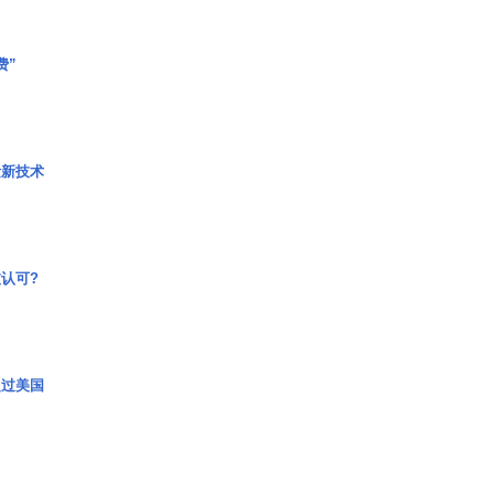
费”
量新技术
认可?
超过美国