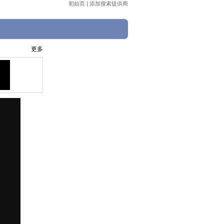
初始页
|
添加搜索提供商
更多