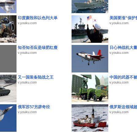
印度撕毁和以色列大单
美国要涨“保护
v.youku.com
v.youku.com
知否知否应是绿肥红瘦
日心神战机大
v.youku.com
v.youku.com
又一国装备陆战之王
中国的武器不被
v.youku.com
v.youku.com
俄军苏57另辟奇径
俄罗斯这领域
v.youku.com
v.youku.com