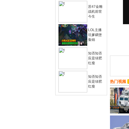
苏47金雕
战机前世
今生
LOL主播
坑爹碉堡
集锦
知否知否
应是绿肥
红瘦
知否知否
热门视频
应是绿肥
红瘦