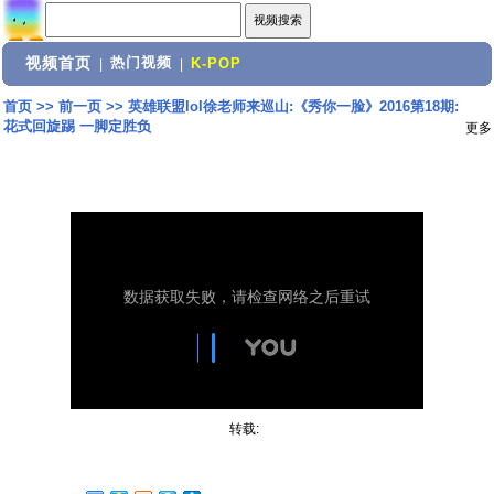
视频首页
热门视频
|
|
K-POP
首页
>>
前一页
>>
英雄联盟lol徐老师来巡山:《秀你一脸》2016第18期:
花式回旋踢 一脚定胜负
更多
转载: