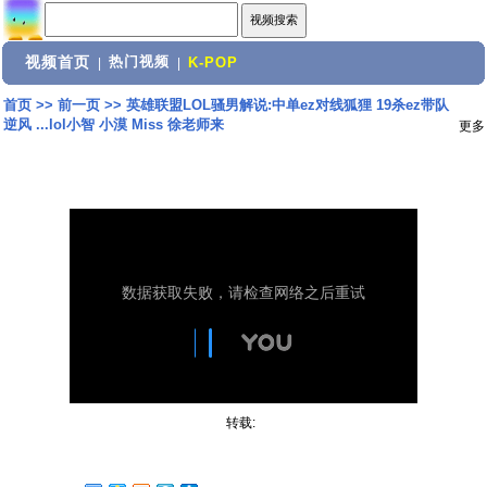
视频首页
热门视频
|
|
K-POP
首页
>>
前一页
>>
英雄联盟LOL骚男解说:中单ez对线狐狸 19杀ez带队
逆风 ...lol小智 小漠 Miss 徐老师来
更多
转载: