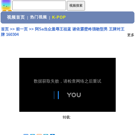
视频首页
热门视频
|
|
K-POP
首页
>>
前一页
>>
阿Sa当众羞辱王祖蓝 谢依霖壁咚强吻型男 王牌对王
牌 160304
更多
转载: