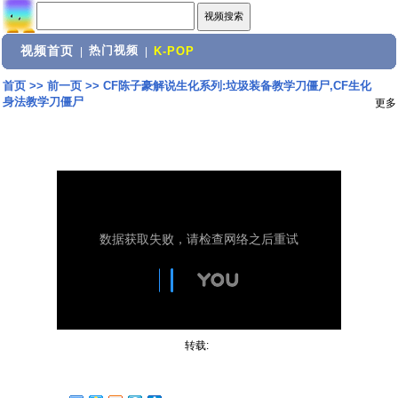
视频首页
热门视频
|
|
K-POP
首页
>>
前一页
>>
CF陈子豪解说生化系列:垃圾装备教学刀僵尸,CF生化
身法教学刀僵尸
更多
转载: