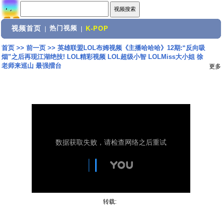
视频首页
热门视频
|
|
K-POP
首页
>>
前一页
>>
英雄联盟LOL布姆视频《主播哈哈哈》12期:“反向吸
烟”之后再现江湖绝技! LOL精彩视频 LOL超级小智 LOLMiss大小姐 徐
老师来巡山 最强擂台
更多
转载: